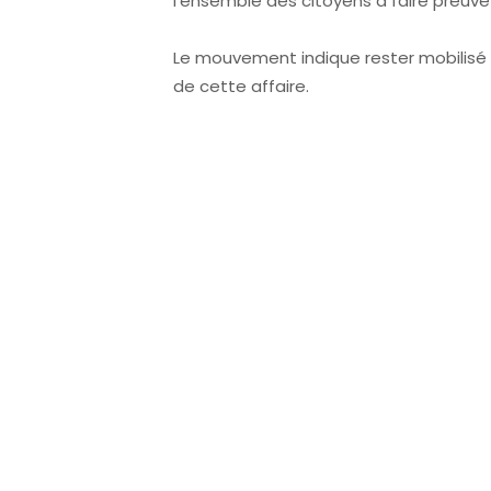
l’ensemble des citoyens à faire preuv
Le mouvement indique rester mobilisé e
de cette affaire.