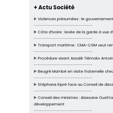
+ Actu Société
▶️
Violences présumées : le gouvernement i
-----------------------------
▶️
Côte d’Ivoire : levée de la garde à vue 
-----------------------------
▶️
Transport maritime : CMA-CGM veut renf
-----------------------------
▶️
Procédure visant Assalé Tiémoko Antoine
-----------------------------
▶️
Beugré Mambé en visite fraternelle chez
-----------------------------
▶️
Stéphane Kipré face au Conseil de discip
-----------------------------
▶️
Conseil des ministres : Alassane Ouatta
développement
-----------------------------