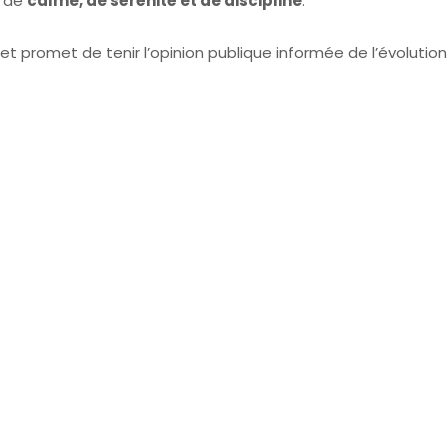
e de
calme, de sérénité et de discipline
.
t promet de tenir l’opinion publique informée de l’évolution