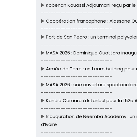
▶️
Kobenan Kouassi Adjoumani reçu par le
-----------------------------
▶️
Coopération francophone : Alassane Ou
-----------------------------
▶️
Port de San Pedro : un terminal polyvale
-----------------------------
▶️
MASA 2026 : Dominique Ouattara inaugure 
-----------------------------
▶️
Armée de Terre : un team building pour re
-----------------------------
▶️
MASA 2026 : une ouverture spectaculaire
-----------------------------
▶️
Kandia Camara à Istanbul pour la 152e 
-----------------------------
▶️
Inauguration de Neemba Academy : un n
d’Ivoire
-----------------------------