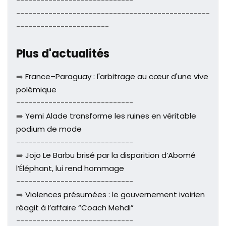
-----------------------------
------------------------------------------------
-----------------------
Plus d'actualités
➡️
France–Paraguay : l'arbitrage au cœur d'une vive
polémique
-----------------------------
➡️
Yemi Alade transforme les ruines en véritable
podium de mode
-----------------------------
➡️
Jojo Le Barbu brisé par la disparition d’Abomé
l’Éléphant, lui rend hommage
-----------------------------
➡️
Violences présumées : le gouvernement ivoirien
réagit à l’affaire “Coach Mehdi”
-----------------------------