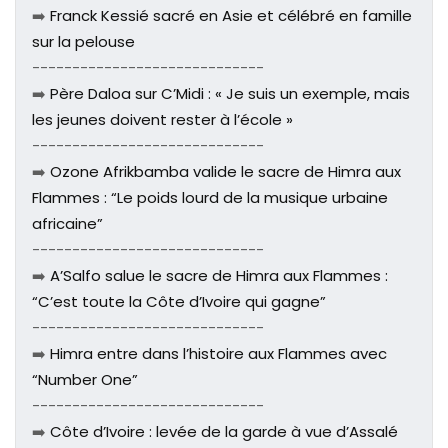
➡️
Franck Kessié sacré en Asie et célébré en famille
sur la pelouse
-----------------------------
➡️
Père Daloa sur C’Midi : « Je suis un exemple, mais
les jeunes doivent rester à l’école »
-----------------------------
➡️
Ozone Afrikbamba valide le sacre de Himra aux
Flammes : “Le poids lourd de la musique urbaine
africaine”
-----------------------------
➡️
A’Salfo salue le sacre de Himra aux Flammes :
“C’est toute la Côte d’Ivoire qui gagne”
-----------------------------
➡️
Himra entre dans l’histoire aux Flammes avec
“Number One”
-----------------------------
➡️
Côte d’Ivoire : levée de la garde à vue d’Assalé