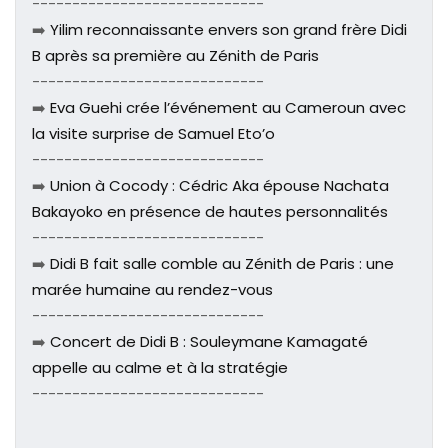
-----------------------------
➡️
Yilim reconnaissante envers son grand frère Didi
B après sa première au Zénith de Paris
-----------------------------
➡️
Eva Guehi crée l’événement au Cameroun avec
la visite surprise de Samuel Eto’o
-----------------------------
➡️
Union à Cocody : Cédric Aka épouse Nachata
Bakayoko en présence de hautes personnalités
-----------------------------
➡️
Didi B fait salle comble au Zénith de Paris : une
marée humaine au rendez-vous
-----------------------------
➡️
Concert de Didi B : Souleymane Kamagaté
appelle au calme et à la stratégie
-----------------------------