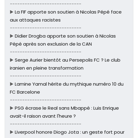
-----------------------------
▶️
La FIF apporte son soutien à Nicolas Pépé face
aux attaques racistes
-----------------------------
▶️
Didier Drogba apporte son soutien à Nicolas
Pépé après son exclusion de la CAN
-----------------------------
▶️
Serge Aurier bientôt au Persepolis FC ? Le club
iranien en pleine transformation
-----------------------------
▶️
Lamine Yamal hérite du mythique numéro 10 du
FC Barcelone
-----------------------------
▶️
PSG écrase le Real sans Mbappé : Luis Enrique
avait-il raison avant l'heure ?
-----------------------------
▶️
Liverpool honore Diogo Jota : un geste fort pour