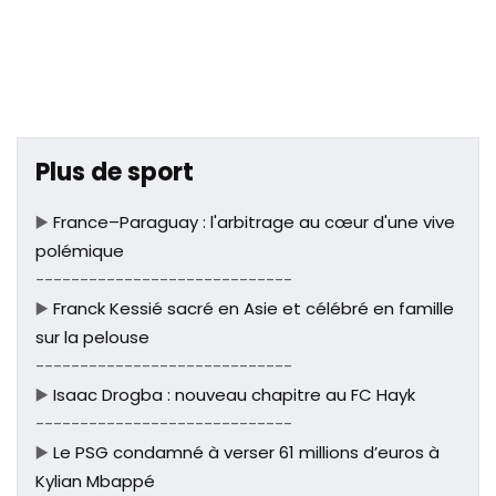
Plus de sport
▶️
France–Paraguay : l'arbitrage au cœur d'une vive
polémique
-----------------------------
▶️
Franck Kessié sacré en Asie et célébré en famille
sur la pelouse
-----------------------------
▶️
Isaac Drogba : nouveau chapitre au FC Hayk
-----------------------------
▶️
Le PSG condamné à verser 61 millions d’euros à
Kylian Mbappé