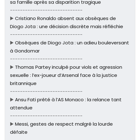
sa famille après sa disparition tragique
-----------------------------
▶️
Cristiano Ronaldo absent aux obsèques de
Diogo Jota : une décision discrète mais réfléchie
-----------------------------
▶️
Obsèques de Diogo Jota : un adieu bouleversant
à Gondomar
-----------------------------
▶️
Thomas Partey inculpé pour viols et agression
sexuelle : l’ex-joueur d’Arsenal face à la justice
britannique
-----------------------------
▶️
Ansu Fati prêté à l’AS Monaco : la relance tant
attendue
-----------------------------
▶️
Messi, gestes de respect malgré la lourde
défaite