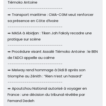
Tiémoko Antoine
-----------------------------
➡️
Transport maritime : CMA-CGM veut renforcer
sa présence en Côte d’Ivoire
-----------------------------
➡️
MASA à Abidjan : Tiken Jah Fakoly recadre une
pratique sur scène
-----------------------------
➡️
Procédure visant Assalé Tiémoko Antoine : le BEN
de l’ADCI appelle au calme
-----------------------------
➡️
Meiway rend hommage à Didi B après son
triomphe au Zénith : “Rien n’est un hasard”
-----------------------------
➡️
Apoutchou National autorisé à voyager en
France : une décision du tribunal révélée par
Fernand Dedeh