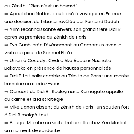
au Zénith : “Rien n’est un hasard”
➡️
Apoutchou National autorisé à voyager en France :
une décision du tribunal révélée par Fernand Dedeh
➡️
Yilim reconnaissante envers son grand frère Didi B
après sa première au Zénith de Paris
➡️
Eva Guehi crée l’événement au Cameroun avec la
visite surprise de Samuel Eto’o
➡️
Union à Cocody : Cédric Aka épouse Nachata
Bakayoko en présence de hautes personnalités
➡️
Didi B fait salle comble au Zénith de Paris : une marée
humaine au rendez-vous
➡️
Concert de Didi B : Souleymane Kamagaté appelle
au calme et à la stratégie
➡️
Mike Danon absent du Zénith de Paris : un soutien fort
à Didi B malgré tout
➡️
Beugré Mambé en visite fraternelle chez Yéo Martial :
un moment de solidarité