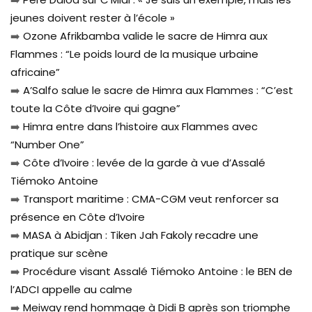
jeunes doivent rester à l’école »
➡️
Ozone Afrikbamba valide le sacre de Himra aux
Flammes : “Le poids lourd de la musique urbaine
africaine”
➡️
A’Salfo salue le sacre de Himra aux Flammes : “C’est
toute la Côte d’Ivoire qui gagne”
➡️
Himra entre dans l’histoire aux Flammes avec
“Number One”
➡️
Côte d’Ivoire : levée de la garde à vue d’Assalé
Tiémoko Antoine
➡️
Transport maritime : CMA-CGM veut renforcer sa
présence en Côte d’Ivoire
➡️
MASA à Abidjan : Tiken Jah Fakoly recadre une
pratique sur scène
➡️
Procédure visant Assalé Tiémoko Antoine : le BEN de
l’ADCI appelle au calme
➡️
Meiway rend hommage à Didi B après son triomphe