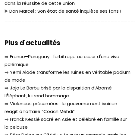
dans la réussite de cette union
▶️
Dan Marcel : Son état de santé inquiète ses fans !
_______________________________________
Plus d'actualités
➡️
France–Paraguay : l'arbitrage au cœur d'une vive
polémique
➡️
Yemi Alade transforme les ruines en véritable podium
de mode
➡️
Jojo Le Barbu brisé par la disparition d’Abomé
l’Éléphant, lui rend hommage
➡️
Violences présumées : le gouvernement ivoirien
réagit à l’affaire “Coach Mehdi”
➡️
Franck Kessié sacré en Asie et célébré en famille sur
la pelouse
➡️
Père Daloa sur C’Midi : « Je suis un exemple, mais les