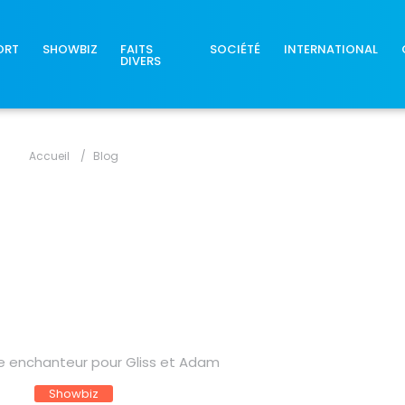
ORT
SHOWBIZ
FAITS
SOCIÉTÉ
INTERNATIONAL
DIVERS
Accueil
Blog
e enchanteur pour Gliss et Adam
Showbiz