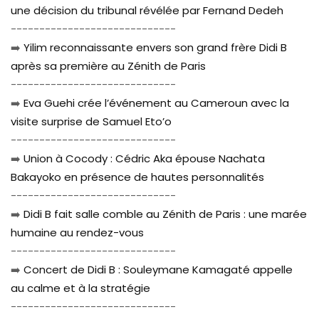
une décision du tribunal révélée par Fernand Dedeh
-----------------------------
➡️
Yilim reconnaissante envers son grand frère Didi B
après sa première au Zénith de Paris
-----------------------------
➡️
Eva Guehi crée l’événement au Cameroun avec la
visite surprise de Samuel Eto’o
-----------------------------
➡️
Union à Cocody : Cédric Aka épouse Nachata
Bakayoko en présence de hautes personnalités
-----------------------------
➡️
Didi B fait salle comble au Zénith de Paris : une marée
humaine au rendez-vous
-----------------------------
➡️
Concert de Didi B : Souleymane Kamagaté appelle
au calme et à la stratégie
-----------------------------