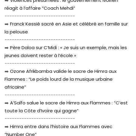
➡️
Violences présumées : le gouvernement ivoirien
réagit à l’affaire “Coach Mehdi”
-----------------------------
➡️
Franck Kessié sacré en Asie et célébré en famille sur
la pelouse
-----------------------------
➡️
Père Daloa sur C’Midi : « Je suis un exemple, mais les
jeunes doivent rester à l’école »
-----------------------------
➡️
Ozone Afrikbamba valide le sacre de Himra aux
Flammes : “Le poids lourd de la musique urbaine
africaine”
-----------------------------
➡️
A’Salfo salue le sacre de Himra aux Flammes : “C’est
toute la Côte d’Ivoire qui gagne”
-----------------------------
➡️
Himra entre dans l’histoire aux Flammes avec
“Number One”